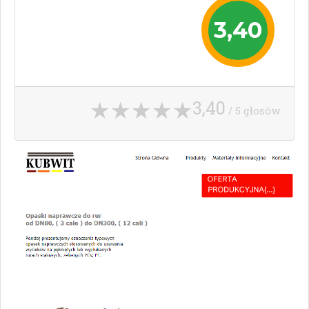
3,40
3,40
/ 5 głosów