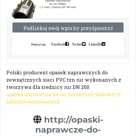
P
o
d
l
i
n
k
u
j
s
w
ó
j
w
p
i
s
b
y
p
r
z
y
ś
p
i
e
s
z
y
ć
i
n
d
e
k
s
a
c
j
ę
Facebook
Twitter
LinkedIn
Podziel się:
Polski producent opasek naprawczych do
zewnętrznych sieci PVC tzn rur wykonanych z
tworzywa dla średnicy rur DN 200
opaska naprawcza do rur żeliwnych stalowych
azbestocementowych
http://opaski-
naprawcze-do-