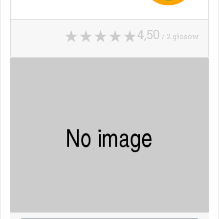
4,50
/ 2 głosów