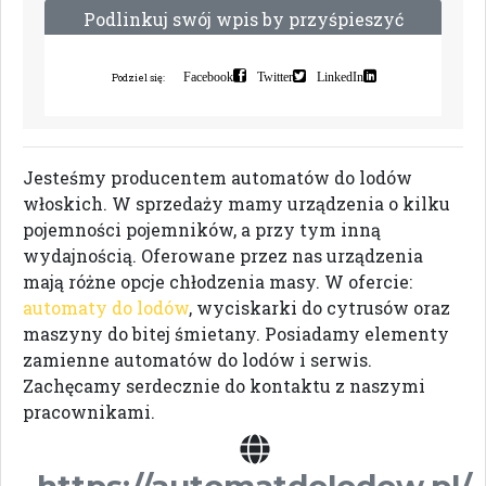
P
o
d
l
i
n
k
u
j
s
w
ó
j
w
p
i
s
b
y
p
r
z
y
ś
p
i
e
s
z
y
ć
i
n
d
e
k
s
a
c
j
ę
Facebook
Twitter
LinkedIn
Podziel się:
Jesteśmy producentem automatów do lodów
włoskich. W sprzedaży mamy urządzenia o kilku
pojemności pojemników, a przy tym inną
wydajnością. Oferowane przez nas urządzenia
mają różne opcje chłodzenia masy. W ofercie:
automaty do lodów
, wyciskarki do cytrusów oraz
maszyny do bitej śmietany. Posiadamy elementy
zamienne automatów do lodów i serwis.
Zachęcamy serdecznie do kontaktu z naszymi
pracownikami.
https://automatdolodow.pl/