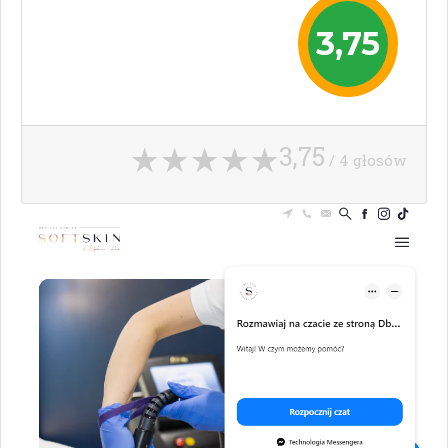
3,75
3,75
/ 4 głosów