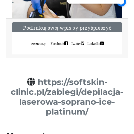
P
o
d
l
i
n
k
u
j
s
w
ó
j
w
p
i
s
b
y
p
r
z
y
ś
p
i
e
s
z
y
ć
i
n
d
e
k
s
a
c
j
ę
Facebook
Twitter
LinkedIn
Podziel się:
https://softskin-
clinic.pl/zabiegi/depilacja-
laserowa-soprano-ice-
platinum/