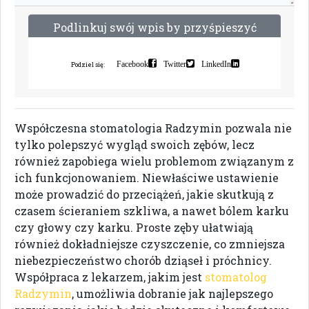
P
o
d
l
i
n
k
u
j
s
w
ó
j
w
p
i
s
b
y
p
r
z
y
ś
p
i
e
s
z
y
ć
i
n
d
e
k
s
a
c
j
ę
Facebook
Twitter
LinkedIn
Podziel się:
Współczesna stomatologia Radzymin pozwala nie
tylko polepszyć wygląd swoich zębów, lecz
również zapobiega wielu problemom związanym z
ich funkcjonowaniem. Niewłaściwe ustawienie
może prowadzić do przeciążeń, jakie skutkują z
czasem ścieraniem szkliwa, a nawet bólem karku
czy głowy czy karku. Proste zęby ułatwiają
również dokładniejsze czyszczenie, co zmniejsza
niebezpieczeństwo chorób dziąseł i próchnicy.
Współpraca z lekarzem, jakim jest
stomatolog
Radzymin
, umożliwia dobranie jak najlepszego