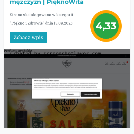
mężczyzn | PięknoWita
Strona skatalogowana w kategorii
4,33
"Piękno i Zdrowie" dnia 15.09.2025
Zobacz wpis