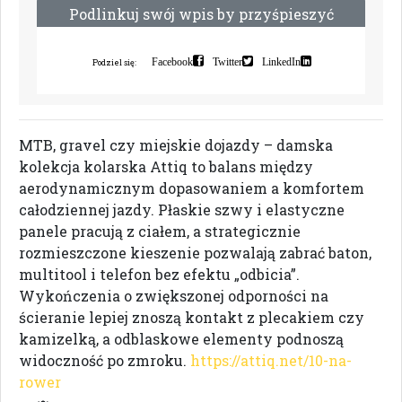
P
o
d
l
i
n
k
u
j
s
w
ó
j
w
p
i
s
b
y
p
r
z
y
ś
p
i
e
s
z
y
ć
i
n
d
e
k
s
a
c
j
ę
Facebook
Twitter
LinkedIn
Podziel się:
MTB, gravel czy miejskie dojazdy – damska
kolekcja kolarska Attiq to balans między
aerodynamicznym dopasowaniem a komfortem
całodziennej jazdy. Płaskie szwy i elastyczne
panele pracują z ciałem, a strategicznie
rozmieszczone kieszenie pozwalają zabrać baton,
multitool i telefon bez efektu „odbicia”.
Wykończenia o zwiększonej odporności na
ścieranie lepiej znoszą kontakt z plecakiem czy
kamizelką, a odblaskowe elementy podnoszą
widoczność po zmroku.
https://attiq.net/10-na-
rower