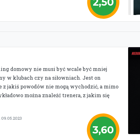
2,50
ing domowy nie musi być wcale być mniej
ny w klubach czy na siłowniach. Jest on
e z jakiś powodów nie mogą wychodzić, a mimo
ykładowo można znaleźć trenera, z jakim się
 09.05.2023
3,60