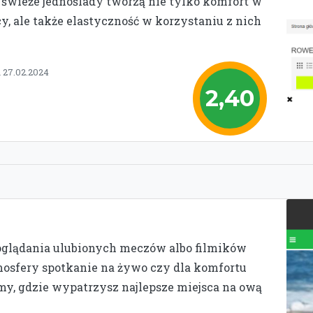
e świeże jednoślady tworzą nie tylko komfort w
y, ale także elastyczność w korzystaniu z nich
 27.02.2024
2,40
oglądania ulubionych meczów albo filmików
osfery spotkanie na żywo czy dla komfortu
źmy, gdzie wypatrzysz najlepsze miejsca na ową