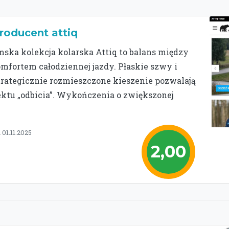
roducent attiq
mska kolekcja kolarska Attiq to balans między
ortem całodziennej jazdy. Płaskie szwy i
strategicznie rozmieszczone kieszenie pozwalają
efektu „odbicia”. Wykończenia o zwiększonej
01.11.2025
2,00