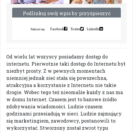
P
o
d
l
i
n
k
u
j
s
w
ó
j
w
p
i
s
b
y
p
r
z
y
ś
p
i
e
s
z
y
ć
i
n
d
e
k
s
a
c
j
ę
Facebook
Twitter
LinkedIn
Podziel się:
Od wielu lat wszyscy posiadamy dostęp do
internetu. Pierwotnie taki dostęp do Internetu był
niezbyt prosty. Z w pewnych momentach
niemniej jednak sieć stała się powszechna,
atrakcyjna a korzystanie z Internetu nie takie
drogie. Wobec tego też nieomalże każdy z nas ma
w domu Internet. Czasem jest to bazowe źródło
zdobywania wiadomości. Ludzie czasem
godzinami przesiadują w sieci. Ludzie zajmujący
się marketingiem, zawodowcy, postanowili to
wykorzystać. Stworzony został zwrot typu